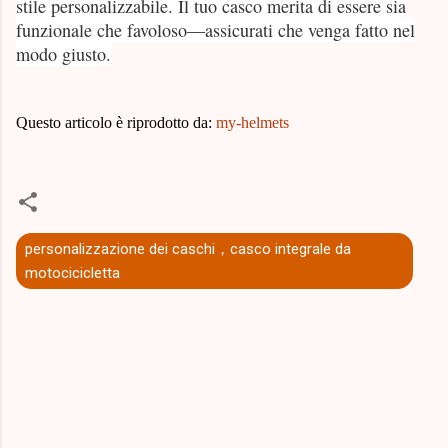
stile personalizzabile. Il tuo casco merita di essere sia
funzionale che favoloso—assicurati che venga fatto nel
modo giusto.
Questo articolo è riprodotto da:
my-helmets
personalizzazione dei caschi，casco integrale da
motocicicletta
C
o
m
m
e