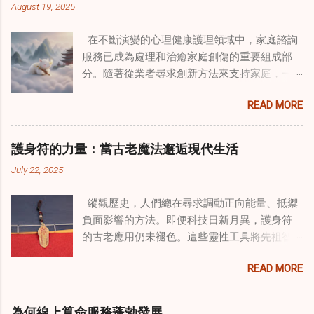
August 19, 2025
在不斷演變的心理健康護理領域中，家庭諮詢
服務已成為處理和治癒家庭創傷的重要組成部
分。隨著從業者尋求創新方法來支持家庭，一
種獨特的東方智慧與西方心理學技術的融合方
READ MORE
式逐漸受到關注。這種融合提供了一條整體的
治癒之路，將古老的道家實踐與現代治療方法
相結合。這些多樣化方法的整合，徹底改變了
護身符的力量：當古老魔法邂逅現代生活
線上家庭諮詢 ，為家庭提供了全面的支持，既
July 22, 2025
解決個人創傷，也處理集體創傷。 在家庭治療
環境中調適奇門遁甲咒語用於創傷康復 在 家庭
縱觀歷史，人們總在尋求調動正向能量、抵禦
諮詢服務 領域，奇門遁甲咒語的調適代表著中
負面影響的方法。即便科技日新月異，護身符
國傳統玄學與當代治療的一個有趣交集。這些
的古老應用仍未褪色。這些靈性工具將先祖智
源於道家智慧的古老實踐，正被謹慎地融入線
慧與現代需求相連，提供保護、運勢與愛情指
上家庭諮詢環節，以解決深層次的創傷。接受
READ MORE
引 —— 人們常透過 算命服務 或線上諮詢接觸它
過東西方方法培訓的治療師，正在探索如何將
們。護身符不只是裝飾品，更能聚焦意念、匯
奇門遁甲咒語象征性地用於體現家庭單位內部
聚靈性能量。在充滿不確定性的世界裡，許多
的治癒與轉變過程。這種家庭諮詢服務中的創
為何線上算命服務蓬勃發展