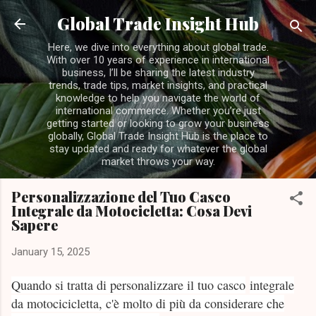
Skip to main content
Global Trade Insight Hub
Here, we dive into everything about global trade.
With over 10 years of experience in international
business, I’ll be sharing the latest industry
trends, trade tips, market insights, and practical
knowledge to help you navigate the world of
international commerce. Whether you’re just
getting started or looking to grow your business
globally, Global Trade Insight Hub is the place to
stay updated and ready for whatever the global
market throws your way.
Personalizzazione del Tuo Casco
Integrale da Motocicletta: Cosa Devi
Sapere
January 15, 2025
Quando si tratta di personalizzare il tuo casco
integrale
da motocicicletta, c'è molto di più da considerare che