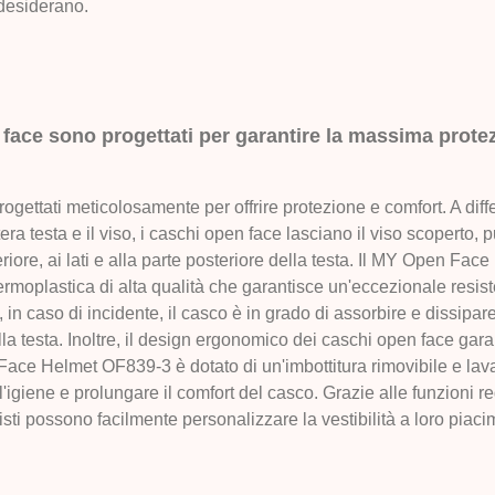
 desiderano.
 face sono progettati per garantire la massima prote
ogettati meticolosamente per offrire protezione e comfort. A dif
tera testa e il viso, i caschi open face lasciano il viso scoperto,
riore, ai lati e alla parte posteriore della testa. Il MY Open Fa
ermoplastica di alta qualità che garantisce un'eccezionale resiste
, in caso di incidente, il casco è in grado di assorbire e dissipar
 alla testa. Inoltre, il design ergonomico dei caschi open face gar
Face Helmet OF839-3 è dotato di un'imbottitura rimovibile e lav
'igiene e prolungare il comfort del casco. Grazie alle funzioni reg
isti possono facilmente personalizzare la vestibilità a loro piaci