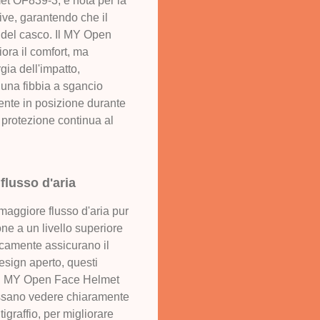
met OF839-3, è nota per la
tive, garantendo che il
a del casco. Il MY Open
ora il comfort, ma
gia dell'impatto,
e una fibbia a sgancio
ente in posizione durante
a protezione continua al
lusso d'aria
 maggiore flusso d'aria pur
ne a un livello superiore
gicamente assicurano il
esign aperto, questi
 del MY Open Face Helmet
 possano vedere chiaramente
igraffio, per migliorare