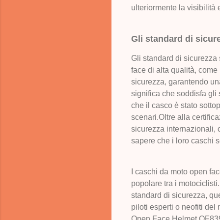
ulteriormente la visibilità 
Gli standard di sicur
Gli standard di sicurezza
face di alta qualità, com
sicurezza, garantendo una
significa che soddisfa gli
che il casco è stato sottop
scenari.Oltre alla certifi
sicurezza internazionali, 
sapere che i loro caschi s
I caschi da moto open fac
popolare tra i motociclisti.
standard di sicurezza, qu
piloti esperti o neofiti d
Open Face Helmet OF839-3