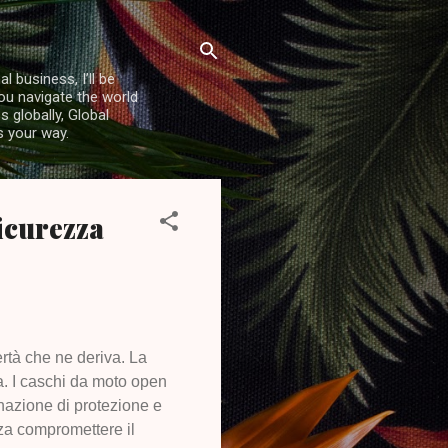
l business, I’ll be
you navigate the world
 globally, Global
s your way.
icurezza
ertà che ne deriva. La
za. I caschi da moto open
nazione di protezione e
za compromettere il