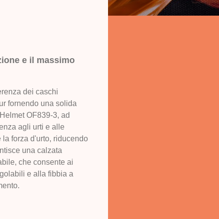
zione e il massimo
ferenza dei caschi
 pur fornendo una solida
ce Helmet OF839-3, ad
nza agli urti e alle
e la forza d'urto, riducendo
antisce una calzata
abile, che consente ai
olabili e alla fibbia a
mento.