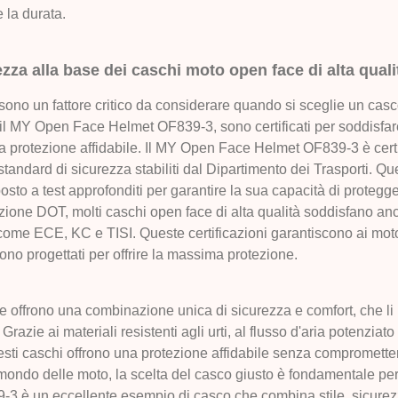
e la durata.
ezza alla base dei caschi moto open face di alta quali
 sono un fattore critico da considerare quando si sceglie un cas
e il MY Open Face Helmet OF839-3, sono certificati per soddisfar
 protezione affidabile. Il MY Open Face Helmet OF839-3 è certi
 standard di sicurezza stabiliti dal Dipartimento dei Trasporti. Qu
osto a test approfonditi per garantire la sua capacità di protegger
cazione DOT, molti caschi open face di alta qualità soddisfano anc
come ECE, KC e TISI. Queste certificazioni garantiscono ai motocic
ono progettati per offrire la massima protezione.
e offrono una combinazione unica di sicurezza e comfort, che li
 Grazie ai materiali resistenti agli urti, al flusso d'aria potenziat
esti caschi offrono una protezione affidabile senza comprometter
el mondo delle moto, la scelta del casco giusto è fondamentale per
 è un eccellente esempio di casco che combina stile, sicurez