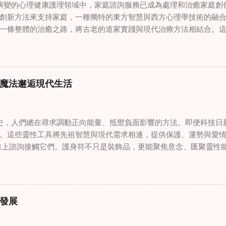
變的心理健康護理領域中，家庭諮詢服務已成為處理和治癒家庭創
創新方法來支持家庭，一種獨特的東方智慧與西方心理學技術的融
一條整體的治癒之路，將古老的道家實踐與現代治療方法相結合。
線上家庭諮詢 ，為家庭提供了全面的支持，既解決個人創傷，也處理
奇門遁甲咒語用於創傷康復 在 家庭諮詢服務 領域，奇門遁甲咒語
的一個有趣交集。這些源於道家智慧的古老實踐，正被謹慎地融入
傷。接受過東西方方法培訓的治療師，正在探索如何將奇門遁甲咒
魔法邂逅現代生活
癒與轉變過程。這種家庭諮詢服務中的創新方法，旨在營造一種儀
療技術的效果。 創造安全空間：道家儀式在創傷知情家庭諮詢中的
安全、滋養的環境至關重要。當道家儀式被深思熟慮地納入線上家
，人們總在尋求調動正向能量、抵禦負面影響的方法。即便科技日
方面發揮重要作用。這些儀式，例如使用祝福手鏈或舉行促進和諧
。這些靈性工具將先祖智慧與現代需求相連，提供保護、運勢與愛情指
安全感和敬畏感。採用這些東方實踐的家庭諮詢服務發現，它們能
線上諮詢接觸它們。護身符不只是裝飾品，更能聚焦意念、匯聚靈性
入到治癒過程中，尤其是在處理根深蒂固的創傷時。 整合西方心理
多人依賴這些工具吸引正向事物，創造生活的穩定與平衡。 認識護
學原理與東方哲學傳統之間的協同作用，催生了一種更全面的家庭
量充能的物件，旨在為生活吸引特定能量或結果。不同於以防護為
從多個角度處理創傷，將基於證據的西方治療方法與道家智慧的整
改變，透過集中的靈性力量帶來好運。這些物件經過數千年傳承的
，從業者可能會使用認知行為技術，同時結合中國數術的概念，以
量。護身符的效力源自兩方面：既能聚焦個人意念，又能連結宇宙能
家庭諮詢服務中的混合方法，為家庭提供了豐富的工具，幫助他們
發展
尋求算命服務時，從業者常會依據個人獨特的靈性需求與生活處境，
 文化能力培訓對創傷知情家庭治療的影響 隨著家庭諮詢領域的發
如崑崙山宮觀的儀軌）會將護身符置於祖先神龕 49 日，使其吸收
是在創傷知情護理的背景下。納入東方哲學和實踐培訓的家庭諮詢