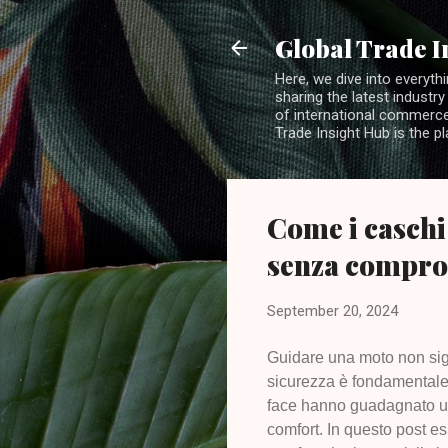
Global Trade I
Here, we dive into everythi
sharing the latest industry
of international commerce.
Trade Insight Hub is the p
Come i caschi
senza compro
September 20, 2024
Guidare una moto non signi
sicurezza è fondamentale e
face hanno guadagnato un'
comfort. In questo post e