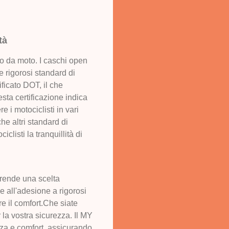
tà
co da moto. I caschi open
e rigorosi standard di
ficato DOT, il che
esta certificazione indica
e i motociclisti in vari
he altri standard di
listi la tranquillità di
 rende una scelta
o e all'adesione a rigorosi
e il comfort.Che siate
 la vostra sicurezza. Il MY
za e comfort, assicurando