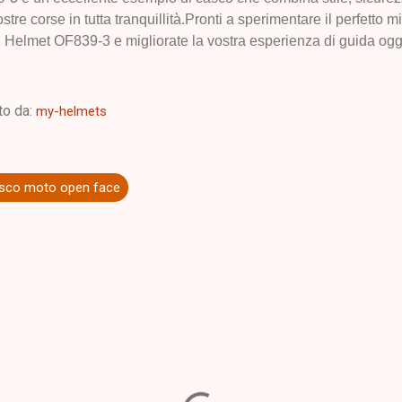
tre corse in tutta tranquillità.Pronti a sperimentare il perfetto mi
 Helmet OF839-3 e migliorate la vostra esperienza di guida ogg
to da:
my-helmets
sco moto open face