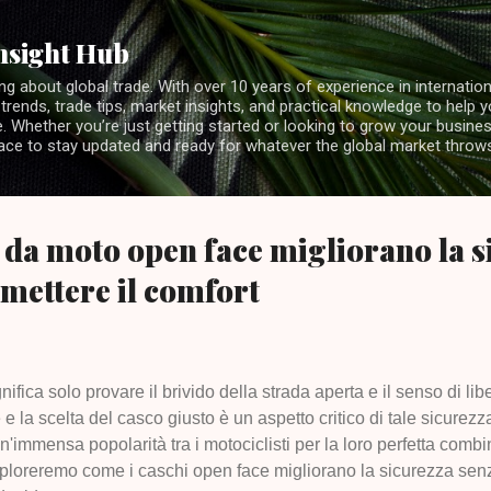
Skip to main content
nsight Hub
ng about global trade. With over 10 years of experience in internationa
 trends, trade tips, market insights, and practical knowledge to help 
 Whether you’re just getting started or looking to grow your business
lace to stay updated and ready for whatever the global market throw
 da moto open face migliorano la s
mettere il comfort
fica solo provare il brivido della strada aperta e il senso di lib
 la scelta del casco giusto è un aspetto critico di tale sicurez
immensa popolarità tra i motociclisti per la loro perfetta combi
sploreremo come i caschi open face migliorano la sicurezza sen