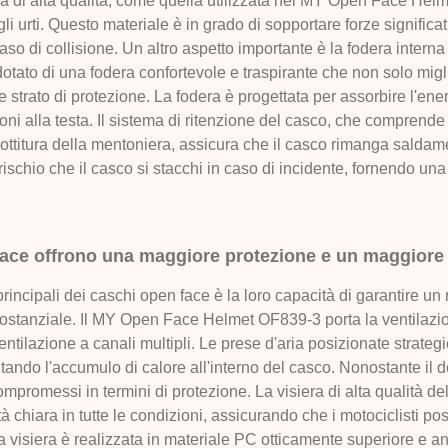
ica di alta qualità, come quella utilizzata nel MY Open Face Hel
li urti. Questo materiale è in grado di sopportare forze significa
aso di collisione. Un altro aspetto importante è la fodera intern
ato di una fodera confortevole e traspirante che non solo migli
e strato di protezione. La fodera è progettata per assorbire l'ener
sioni alla testa. Il sistema di ritenzione del casco, che comprend
ttitura della mentoniera, assicura che il casco rimanga saldam
 rischio che il casco si stacchi in caso di incidente, fornendo un
ace offrono una maggiore protezione e un maggiore f
principali dei caschi open face è la loro capacità di garantire un
ostanziale. Il MY Open Face Helmet OF839-3 porta la ventilazio
entilazione a canali multipli. Le prese d'aria posizionate strate
tando l'accumulo di calore all'interno del casco. Nonostante il d
promessi in termini di protezione. La visiera di alta qualità
tà chiara in tutte le condizioni, assicurando che i motociclisti
La visiera è realizzata in materiale PC otticamente superiore e ant