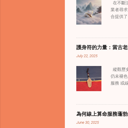
在不斷演
業者尋求
合提供了
改變了 
境中調適
當代治療
層次的創
護身符的力量：當古老
內部的治
July 22, 2025
統談話治
中，創造
縱觀歷史
這些空間
仍未褪色
營造一種
服務 或
更願意投
界裡，許
西方心理
是經過能
療師能夠
顯化正向
詢環節中
備強大能
解。這種
為何線上算命服務蓬勃
命師 或
適應力。
June 30, 2025
家修行（
要，尤其