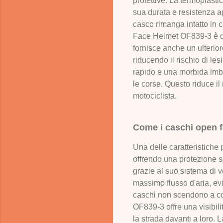
protettive. La termoplast
sua durata e resistenza ag
casco rimanga intatto in c
Face Helmet OF839-3 è dot
fornisce anche un ulterior
riducendo il rischio di le
rapido e una morbida imbo
le corse. Questo riduce il
motociclista.
Come i caschi open f
Una delle caratteristiche 
offrendo una protezione s
grazie al suo sistema di v
massimo flusso d'aria, evi
caschi non scendono a com
OF839-3 offre una visibili
la strada davanti a loro. 