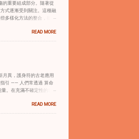
傷的重要組成部分。隨著從
合方式逐漸受到關注。這種融
這些多樣化方法的整合，徹底
集體創傷。 在家庭治療環
READ MORE
的調適代表著中國傳統玄學與
線上家庭諮詢環節，以解決深
語象征性地用於體現家庭單位
式感和意向感，有可能增強傳
作用 在創傷知情家庭諮詢
庭諮詢平台時，它們能在建立
新月異，護身符的古老應用
的儀式，有助於在治療環境中
引 —— 人們常透過 算命
幫助家庭成員更為踏實，並且
能量。在充滿不確定性的世
學與東方智慧治癒家庭創傷
身符及其招福特性 護身符
諮詢服務方法。這種整合使治
READ MORE
主的「護符」，護身符會主動
體視角相結合。在線上家庭諮
古老儀式加持活化後，方能具
提供對家庭動力的多層面理
量源。當人們諮詢 線上算
應對複雜的情感狀況，並培養
推薦合適的護身符。傳統道
展，文化能力變得越來越重
強大靈性力量後再供使用。此
服務，能更好地有效地服務多