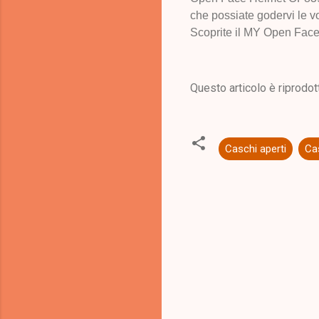
che possiate godervi le vos
Scoprite il MY Open Face
Questo articolo è riprodot
Caschi aperti
Ca
C
o
m
m
e
n
t